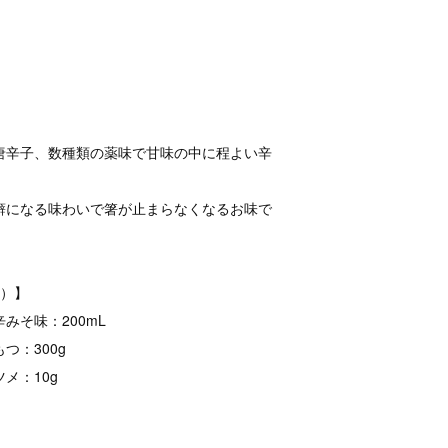
唐辛子、数種類の薬味で甘味の中に程よい辛
癖になる味わいで箸が止まらなくなるお味で
前）】
みそ味：200mL
つ：300g
メ：10g