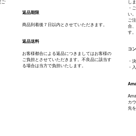
度ご
し
・
返品期限
い
ご
商品到着後７日以内とさせていただきます。
合
す
返品送料
コ
お客様都合による返品につきましてはお客様の
ご負担とさせていただきます。不良品に該当す
・決
る場合は当方で負担いたします。
・
Ama
Am
カ
先