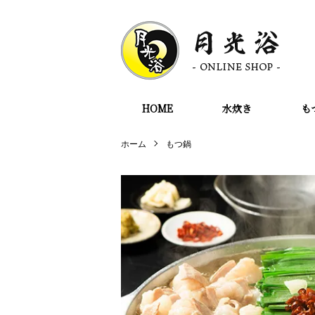
HOME
水炊き
も
ホーム
もつ鍋