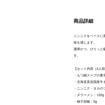
商品詳細
ニンニクをベースに
味を感じます。
濃厚かつ、ぴりっと
す。
【セット内容（2人
・もつ鍋スープの素辛
・北海道直送国産牛も
・ニンニク・タカのツ
・〆ラーメン：120g
・柚子胡椒：5g